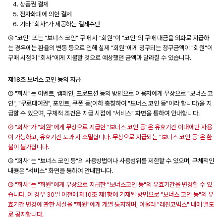
상품권 결제
전자화폐에 의한 결제
기타 "회사"가 제공하는 결제수단
⑥ "코인" 또는 "보너스 코인" 구매 시 "회원"이 "코인"의 구매 대금을 외화로 지급하
는 경우에는 환율의 변동 등으로 인해 실제 "회원"에게 청구되는 청구금액이 "회원"이
구매 시점에 "회사"에게 지불할 것으로 예상했던 금액과 달라질 수 있습니다.
제18조 보너스 코인 등의 지급
① "회사"는 이벤트, 캠페인, 프로모션 등의 방법으로 이용자에게 무상으로 "보너스 코
인", "무료대여권", 포인트, 쿠폰 등(이하 총칭하여 "보너스 코인 등"이라 합니다)을 지
급할 수 있으며, 구체적 조건은 지급 시점에 "서비스" 화면을 통하여 안내합니다.
② "회사"가 "회원"에게 무상으로 지급한 "보너스 코인 등"은 유효기간 이내에만 사용
이 가능하고, 유효기간 도과 시 소멸합니다. 무상으로 지급되는 "보너스 코인 등"은 환
불이 불가합니다.
③ "회사"는 "보너스 코인 등"의 사용방법이나 사용범위를 제한할 수 있으며, 구체적인
내용은 "서비스" 화면을 통하여 안내합니다.
④ "회사"는 "회원"에게 무상으로 지급한 "보너스코인 등"의 유효기간을 변경할 수 있
습니다. 이 경우 30일 이전에 제10조 제1항에 기재된 방법으로 "보너스 코인 등"의 유
효기간 변경에 관한 사실을 "회원"에게 개별 통지하며, 아울러 "레진코믹스" 내에 별도
로 공지합니다.