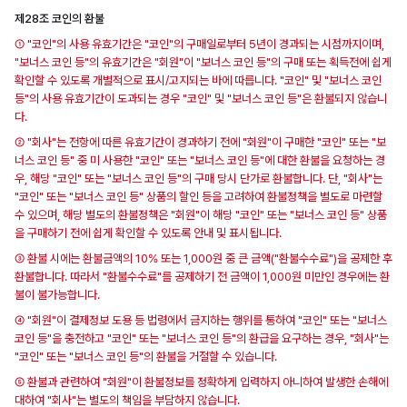
제28조 코인의 환불
① "코인"의 사용 유효기간은 "코인"의 구매일로부터 5년이 경과되는 시점까지이며,
"보너스 코인 등"의 유효기간은 "회원"이 "보너스 코인 등"의 구매 또는 획득전에 쉽게
확인할 수 있도록 개별적으로 표시/고지되는 바에 따릅니다. "코인" 및 "보너스 코인
등"의 사용 유효기간이 도과되는 경우 "코인" 및 "보너스 코인 등"은 환불되지 않습니
다.
② "회사"는 전항에 따른 유효기간이 경과하기 전에 "회원"이 구매한 "코인" 또는 "보
너스 코인 등" 중 미 사용한 "코인" 또는 "보너스 코인 등"에 대한 환불을 요청하는 경
우, 해당 "코인" 또는 "보너스 코인 등"의 구매 당시 단가로 환불합니다. 단, "회사"는
"코인" 또는 "보너스 코인 등" 상품의 할인 등을 고려하여 환불정책을 별도로 마련할
수 있으며, 해당 별도의 환불정책은 "회원"이 해당 "코인" 또는 "보너스 코인 등" 상품
을 구매하기 전에 쉽게 확인할 수 있도록 안내 및 표시됩니다.
③ 환불 시에는 환불금액의 10% 또는 1,000원 중 큰 금액("환불수수료")을 공제한 후
환불합니다. 따라서 "환불수수료"를 공제하기 전 금액이 1,000원 미만인 경우에는 환
불이 불가능합니다.
④ "회원"이 결제정보 도용 등 법령에서 금지하는 행위를 통하여 "코인" 또는 "보너스
코인 등"을 충전하고 "코인" 또는 "보너스 코인 등"의 환급을 요구하는 경우, "회사"는
"코인" 또는 "보너스 코인 등"의 환불을 거절할 수 있습니다.
⑤ 환불과 관련하여 "회원"이 환불정보를 정확하게 입력하지 아니하여 발생한 손해에
대하여 "회사"는 별도의 책임을 부담하지 않습니다.