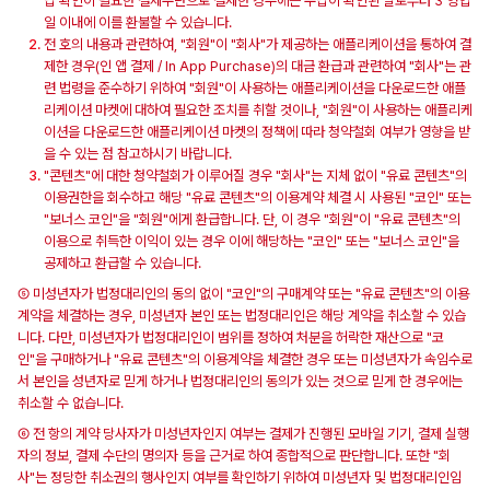
납 확인이 필요한 결제수단으로 결제한 경우에는 수납이 확인된 날로부터 3 영업
일 이내에 이를 환불할 수 있습니다.
전 호의 내용과 관련하여, "회원"이 "회사"가 제공하는 애플리케이션을 통하여 결
제한 경우(인 앱 결제 / In App Purchase)의 대금 환급과 관련하여 "회사"는 관
련 법령을 준수하기 위하여 "회원"이 사용하는 애플리케이션을 다운로드한 애플
리케이션 마켓에 대하여 필요한 조치를 취할 것이나, "회원"이 사용하는 애플리케
이션을 다운로드한 애플리케이션 마켓의 정책에 따라 청약철회 여부가 영향을 받
을 수 있는 점 참고하시기 바랍니다.
"콘텐츠"에 대한 청약철회가 이루어질 경우 "회사"는 지체 없이 "유료 콘텐츠"의
이용권한을 회수하고 해당 "유료 콘텐츠"의 이용계약 체결 시 사용된 "코인" 또는
"보너스 코인"을 "회원"에게 환급합니다. 단, 이 경우 "회원"이 "유료 콘텐츠"의
이용으로 취득한 이익이 있는 경우 이에 해당하는 "코인" 또는 "보너스 코인"을
공제하고 환급할 수 있습니다.
⑤ 미성년자가 법정대리인의 동의 없이 "코인"의 구매계약 또는 "유료 콘텐츠"의 이용
계약을 체결하는 경우, 미성년자 본인 또는 법정대리인은 해당 계약을 취소할 수 있습
니다. 다만, 미성년자가 법정대리인이 범위를 정하여 처분을 허락한 재산으로 "코
인"을 구매하거나 "유료 콘텐츠"의 이용계약을 체결한 경우 또는 미성년자가 속임수로
서 본인을 성년자로 믿게 하거나 법정대리인의 동의가 있는 것으로 믿게 한 경우에는
취소할 수 없습니다.
⑥ 전 항의 계약 당사자가 미성년자인지 여부는 결제가 진행된 모바일 기기, 결제 실행
자의 정보, 결제 수단의 명의자 등을 근거로 하여 종합적으로 판단합니다. 또한 "회
사"는 정당한 취소권의 행사인지 여부를 확인하기 위하여 미성년자 및 법정대리인임