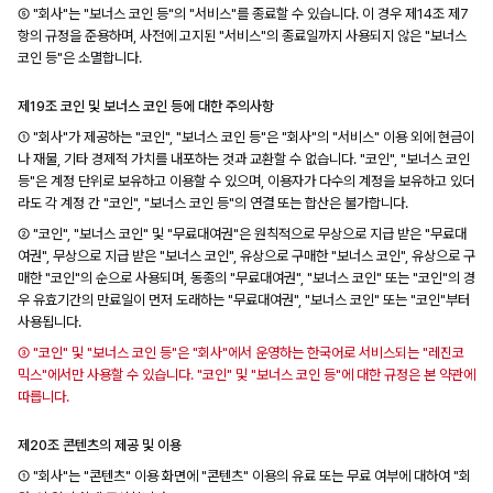
⑤ "회사"는 "보너스 코인 등"의 "서비스"를 종료할 수 있습니다. 이 경우 제14조 제7
항의 규정을 준용하며, 사전에 고지된 "서비스"의 종료일까지 사용되지 않은 "보너스
코인 등"은 소멸합니다.
제19조 코인 및 보너스 코인 등에 대한 주의사항
① "회사"가 제공하는 "코인", "보너스 코인 등"은 "회사"의 "서비스" 이용 외에 현금이
나 재물, 기타 경제적 가치를 내포하는 것과 교환할 수 없습니다. "코인", "보너스 코인
등"은 계정 단위로 보유하고 이용할 수 있으며, 이용자가 다수의 계정을 보유하고 있더
라도 각 계정 간 "코인", "보너스 코인 등"의 연결 또는 합산은 불가합니다.
② "코인", "보너스 코인" 및 "무료대여권"은 원칙적으로 무상으로 지급 받은 "무료대
여권", 무상으로 지급 받은 "보너스 코인", 유상으로 구매한 "보너스 코인", 유상으로 구
매한 "코인"의 순으로 사용되며, 동종의 "무료대여권", "보너스 코인" 또는 "코인"의 경
우 유효기간의 만료일이 먼저 도래하는 "무료대여권", "보너스 코인" 또는 "코인"부터
사용됩니다.
③ "코인" 및 "보너스 코인 등"은 "회사"에서 운영하는 한국어로 서비스되는 "레진코
믹스"에서만 사용할 수 있습니다. "코인" 및 "보너스 코인 등"에 대한 규정은 본 약관에
따릅니다.
제20조 콘텐츠의 제공 및 이용
① "회사"는 "콘텐츠" 이용 화면에 "콘텐츠" 이용의 유료 또는 무료 여부에 대하여 "회