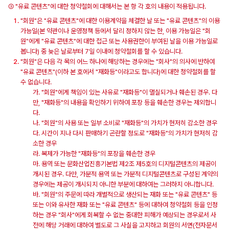
③ "유료 콘텐츠"에 대한 청약철회에 대해서는 본 항 각 호의 내용이 적용됩니다.
"회원"은 "유료 콘텐츠"에 대한 이용계약을 체결한 날 또는 "유료 콘텐츠"의 이용
가능일(본 약관이나 운영정책 등에서 달리 정하지 않는 한, 이용 가능일은 "회
원"에게 "유료 콘텐츠"에 대한 접근 또는 사용권한이 부여된 날을 이용 가능일로
봅니다) 중 늦은 날로부터 7일 이내에 청약철회를 할 수 있습니다.
"회원"은 다음 각 목의 어느 하나에 해당하는 경우에는 "회사"의 의사에 반하여
"유료 콘텐츠"(이하 본 호에서 "재화등"이라고도 합니다)에 대한 청약철회를 할
수 없습니다.
가. "회원"에게 책임이 있는 사유로 "재화등"이 멸실되거나 훼손된 경우. 다
만, "재화등"의 내용을 확인하기 위하여 포장 등을 훼손한 경우는 제외합니
다.
나. "회원"의 사용 또는 일부 소비로 "재화등"의 가치가 현저히 감소한 경우
다. 시간이 지나 다시 판매하기 곤란할 정도로 "재화등"의 가치가 현저히 감
소한 경우
라. 복제가 가능한 "재화등"의 포장을 훼손한 경우
마. 용역 또는 문화산업진흥기본법 제2조 제5호의 디지털콘텐츠의 제공이
개시된 경우. 다만, 가분적 용역 또는 가분적 디지털콘텐츠로 구성된 계약의
경우에는 제공이 개시되지 아니한 부분에 대하여는 그러하지 아니합니다.
바. "회원"의 주문에 따라 개별적으로 생산되는 재화 또는 "유료 콘텐츠" 등
또는 이와 유사한 재화 또는 "유료 콘텐츠" 등에 대하여 청약철회 등을 인정
하는 경우 "회사"에게 회복할 수 없는 중대한 피해가 예상되는 경우로서 사
전에 해당 거래에 대하여 별도로 그 사실을 고지하고 회원의 서면(전자문서