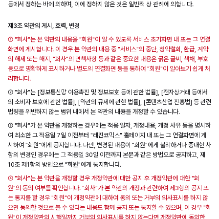
등에서 정하는 바에 의하며, 이에 정하지 않은 것은 일반적 상 관례에 의합니다.
제3조 약관의 게시, 효력, 변경
① "회사"는 본 약관의 내용을 "회원"이 알 수 있도록 서비스 초기화면 내 또는 그 연결
화면에 게시합니다. 이 경우 본 약관의 내용 중 "서비스"의 중단, 청약철회, 환급, 계약
의 해제 또는 해지, "회사"의 면책사항 등과 같은 중요한 내용은 굵은 글씨, 색채, 부호
등으로 명확하게 표시하거나 별도의 연결화면 등을 통하여 "회원"이 알아보기 쉽게 처
리합니다.
② "회사"는 [정보통신망 이용촉진 및 정보보호 등에 관한 법률], [전자상거래 등에서
의 소비자 보호에 관한 법률], [약관의 규제에 관한 법률], [콘텐츠산업 진흥법] 등 관련
법령을 위반하지 않는 범위 내에서 본 약관의 내용을 개정할 수 있습니다.
③ "회사"가 본 약관을 개정하는 경우에는 적용 일자, 개정내용, 개정 사유 등을 명시하
여 최소한 그 적용일 7일 이전부터 "레진코믹스" 홈페이지 내 또는 그 연결화면에 게
시하여 "회원"에게 공지합니다. 다만, 변경된 내용이 "회원"에게 불리하거나 중대한 사
항의 변경인 경우에는 그 적용일 30일 이전까지 본문과 같은 방법으로 공지하고, 제
10조 제1항의 방법으로 "회원"에게 통지합니다.
④ "회사"는 본 약관을 개정할 경우 개정약관에 대한 공지 후 개정약관에 대한 "회
원"의 동의 여부를 확인합니다. "회사"가 본 약관의 개정과 관련하여 제3항의 공지 또
는 통지를 할 경우 "회원"이 개정약관에 대하여 동의 또는 거부의 의사표시를 하지 않
으면 동의한 것으로 볼 수 있다는 내용도 함께 공지 또는 통지할 수 있으며, 이 경우 "회
원"이 개정약관의 시행일까지 거부의 의사표시를 하지 않는다면 개정약관에 동의한