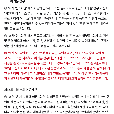
어려운 경우
⑤ "회사"는 "회원"에게 제공하는 "서비스"를 일시적으로 중단하여야 할 경우 사전에
"회원"에게 서비스 중단의 사유 및 중단 기간을 공지합니다. 단, 급작스러운 기술 상 사
유로 인하여 "서비스"에 장애가 발생하거나, 기간통신사업자 등의 회선 장애 등으로
인하여 사전에 공지를 할 수 없는 경우에는 가능한 지체 없이 "회원"에게 해당 내역을
알리도록 노력합니다.
⑥ "회사"는 "회원"에게 무료로 제공되는 "서비스"의 전부 또는 일부를 "회사"의 정책
및 운영 필요에 따라 수정, 중단, 변경할 수 있으며, 이에 대하여 법령에 특별한 규정이
없는 한 "회원"에게 별도의 보상을 지급하지 않습니다.
⑦ "회사"가 영업양도, 분할, 합병 등에 따른 영업의 폐지, "서비스"의 수익 악화 등으
로 "서비스"를 지속하기 어려운 경우에는 "레진코믹스"의 "서비스" 전체 또는 일부의
제공을 종국적으로 종료할 수 있습니다. 이 경우, "회사"는 "서비스"의 종료일로부터
30일 이전에 제10조 제1항에 기재된 방법으로 "서비스"의 종료 사실을 "회원"에게 개
별 통지하며, 아울러 "레진코믹스" 내에 별도로 공지합니다. 이 경우 "회사"는 사용하
지 않았거나 사용기간이 남아있는 "코인"에 대해 제28조의 규정에 따라 환불합니다.
제15조 서비스의 이용제한
① "회원"은 제12조에 따른 "회원"의 의무를 위반하는 행위를 해서는 안 되며, 해당 행
위를 하는 경우에 "회사"는 다음 각 호의 구분에 따른 "회원"의 "서비스" 이용제한, 관
련 정보(글, 사진, 영상 등) 삭제 및 기타의 조치를 포함한 이용제한 조치를 할 수 있습
니다. "회사"는 본 항의 내용과 관련하여 별도의 "운영정책"을 수립하여 운영할 수 있