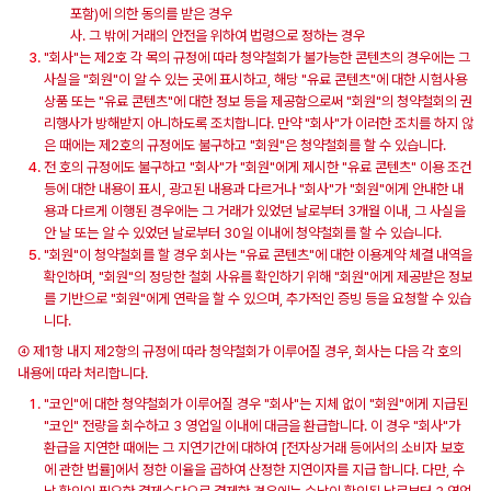
포함)에 의한 동의를 받은 경우
사. 그 밖에 거래의 안전을 위하여 법령으로 정하는 경우
"회사"는 제2호 각 목의 규정에 따라 청약철회가 불가능한 콘텐츠의 경우에는 그
사실을 "회원"이 알 수 있는 곳에 표시하고, 해당 "유료 콘텐츠"에 대한 시험사용
상품 또는 "유료 콘텐츠"에 대한 정보 등을 제공함으로써 "회원"의 청약철회의 권
리행사가 방해받지 아니하도록 조치합니다. 만약 "회사"가 이러한 조치를 하지 않
은 때에는 제2호의 규정에도 불구하고 "회원"은 청약철회를 할 수 있습니다.
전 호의 규정에도 불구하고 "회사"가 "회원"에게 제시한 "유료 콘텐츠" 이용 조건
등에 대한 내용이 표시, 광고된 내용과 다르거나 "회사"가 "회원"에게 안내한 내
용과 다르게 이행된 경우에는 그 거래가 있었던 날로부터 3개월 이내, 그 사실을
안 날 또는 알 수 있었던 날로부터 30일 이내에 청약철회를 할 수 있습니다.
"회원"이 청약철회를 할 경우 회사는 "유료 콘텐츠"에 대한 이용계약 체결 내역을
확인하며, "회원"의 정당한 철회 사유를 확인하기 위해 "회원"에게 제공받은 정보
를 기반으로 "회원"에게 연락을 할 수 있으며, 추가적인 증빙 등을 요청할 수 있습
니다.
④ 제1항 내지 제2항의 규정에 따라 청약철회가 이루어질 경우, 회사는 다음 각 호의
내용에 따라 처리합니다.
"코인"에 대한 청약철회가 이루어질 경우 "회사"는 지체 없이 "회원"에게 지급된
"코인" 전량을 회수하고 3 영업일 이내에 대금을 환급합니다. 이 경우 "회사"가
환급을 지연한 때에는 그 지연기간에 대하여 [전자상거래 등에서의 소비자 보호
에 관한 법률]에서 정한 이율을 곱하여 산정한 지연이자를 지급 합니다. 다만, 수