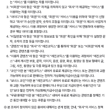
는 "서비스"를 이용하는 자를 의미합니다.
"비회원"이라 함은 "회원" 자격을 취득하지 않고 "회사"가 제공하는 "서비스"를
이용하는 자를 의미합니다.
"아이디"라 함은 "회원"의 식별, "회원"의 "서비스"이용을 위하여 "회원"이 선정
하고 "회사"가 승인한 문자, 숫자의 조합을 의미합니다. "회원"이 제3의 사업자가
제공하는 서비스 이용 과정에서 생성한 아이디를 "서비스"에 연동하여 사용하는
경우 해당 아이디를 포함합니다.
"비밀번호"라 함은 "회원"의 정보보호 및 "회원" 확인을 위해 "회원"이 설정한 문
자, 숫자의 조합 등을 의미합니다.
"콘텐츠"라 함은 "회사"가 "레진코믹스"를 통하여 "회원" 또는 "비회원"에게 제
공하는 콘텐츠를 의미합니다.
"이용자 콘텐츠"라 함은 "회원"이 "레진코믹스"를 이용하는 과정에서 "레진코믹
스" 내에 게시한 부호, 문자, 이미지, 음성, 음향, 화상, 동영상 등 정보 형태의 글,
그림, 사진, 동영상 및 각종 파일과 링크 등을 의미합니다.
"코인"이란 본 "레진코믹스" 내에서 유료로 제공되는 서비스 또는 콘텐츠와 교환
가능하며 유상으로 판매되는 전자적 가상화폐(지급수단)을 의미합니다.
"보너스 코인"이란 본 "레진코믹스" 내에서 유료로 제공되는 서비스 또는 콘텐츠
와 교환 가능하며 유상으로 판매되거나 무상으로 지급되면서 사용기간이 "코
인"보다 짧은 전자적 가상화폐(지급수단)을 의미합니다.
"무료대여권"이란 본 "레진코믹스" 내에서 유료로 제공되는 콘텐츠를 정해진 기
간 동안 대여할 수 있는 쿠폰을 의미합니다.
② 본 조에서 정의하지 않은 용어에 대해서는 관계 법령, 안내, "회사"의 서비스 정책