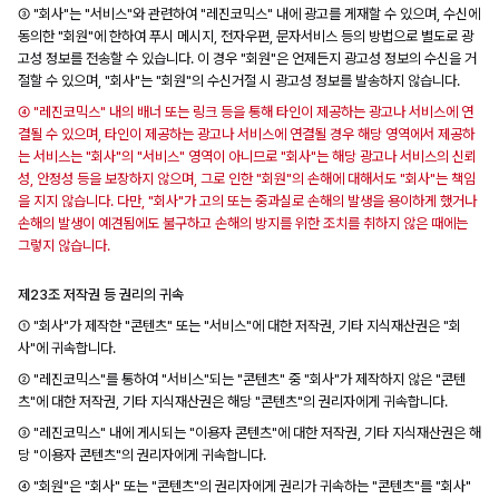
③ "회사"는 "서비스"와 관련하여 "레진코믹스" 내에 광고를 게재할 수 있으며, 수신에
동의한 "회원"에 한하여 푸시 메시지, 전자우편, 문자서비스 등의 방법으로 별도로 광
고성 정보를 전송할 수 있습니다. 이 경우 "회원"은 언제든지 광고성 정보의 수신을 거
절할 수 있으며, "회사"는 "회원"의 수신거절 시 광고성 정보를 발송하지 않습니다.
④ "레진코믹스" 내의 배너 또는 링크 등을 통해 타인이 제공하는 광고나 서비스에 연
결될 수 있으며, 타인이 제공하는 광고나 서비스에 연결될 경우 해당 영역에서 제공하
는 서비스는 "회사"의 "서비스" 영역이 아니므로 "회사"는 해당 광고나 서비스의 신뢰
성, 안정성 등을 보장하지 않으며, 그로 인한 "회원"의 손해에 대해서도 "회사"는 책임
을 지지 않습니다. 다만, "회사"가 고의 또는 중과실로 손해의 발생을 용이하게 했거나
손해의 발생이 예견됨에도 불구하고 손해의 방지를 위한 조치를 취하지 않은 때에는
그렇지 않습니다.
제23조 저작권 등 권리의 귀속
① "회사"가 제작한 "콘텐츠" 또는 "서비스"에 대한 저작권, 기타 지식재산권은 "회
사"에 귀속합니다.
② "레진코믹스"를 통하여 "서비스"되는 "콘텐츠" 중 "회사"가 제작하지 않은 "콘텐
츠"에 대한 저작권, 기타 지식재산권은 해당 "콘텐츠"의 권리자에게 귀속합니다.
③ "레진코믹스" 내에 게시되는 "이용자 콘텐츠"에 대한 저작권, 기타 지식재산권은 해
당 "이용자 콘텐츠"의 권리자에게 귀속합니다.
④ "회원"은 "회사" 또는 "콘텐츠"의 권리자에게 권리가 귀속하는 "콘텐츠"를 "회사"